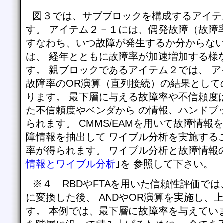
図３では、サブブロックを構成するアイテ
す。 アイテム２－１には、偶発故障（故障
すなわち、いつ故障が発生するか分からな
は、 経年とともに故障率が加速増加する様
す。 親ブロックであるアイテム２では、 
故障率のOR演算（直列接続）の結果としての
ります。 最下層に与える故障率や不信頼度
た不信頼度やベンダから の情報、ハンドブ
られます。 CMMS/EAMを用いて故障情
障情報を抽出して ワイブル分析を実施する
率が得られます。 ワイブル分析と故障情報
情報とワイブル分析
｣を 参照して下さい。
※４ RBDやFTAを用いた信頼性評価で
に変換した後、 ANDやOR演算を実施し、
す。 本例では、最下層に故障率を与えてい