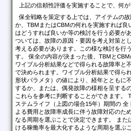
上記の信頼性評価を実施することで、何が
保全戦略を策定する上では、アイテムの故
か、TBMまたはCBMの何れを実施すれば良
はどうすれば良いか等の検討を行う必要があ
ついては、故障の原因・要因を考え対策と
考える必要があります。この様な検討を行う
す。 保全の内容が決まった後、TBMとCB
ワイブル分析結果などで得られる故障率と
で決められます。ワイブル分析結果で得ら
形状パラメタ）の値により、経年とともに
するか、または、偶発故障の様相を呈する
これらを参考に判断することができます。 
ステムライフ（上図の場合15年）期間の 全
よる費用と故障率成長に伴う故障対応のため
なる周期を選ぶことで決定できます。 また
ける稼働率を最大化するような周期を選ぶこ