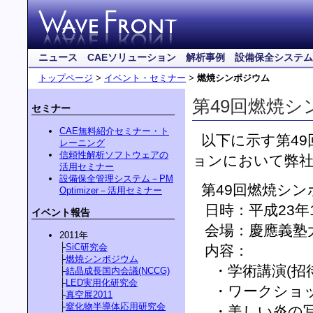
ニュース
CAEソリューション
解析事例
設備保全システム
トップページ
>
イベント・セミナー
>
燃焼シンポジウム
第49回燃焼シ
セミナー
CAE無料紹介セミナー・ト
以下に示す第4
レーニング
信頼性解析ソフトウェアの
ョンにおいて弊社
活用セミナー
設備保全管理システム－PM
第49回燃焼シン
Optimizer－活用セミナー
日時：平成23年1
イベント報告
会場：慶應義塾大
2011年
├
SiC研究会
内容：
├
燃焼シンポジウム
・学術講演(招待
├
結晶成長国内会議(NCCG)
├
LED実用化研究会
・ワークショ
├
真空展2011
├
窒化物半導体応用研究会
・美しい炎の写