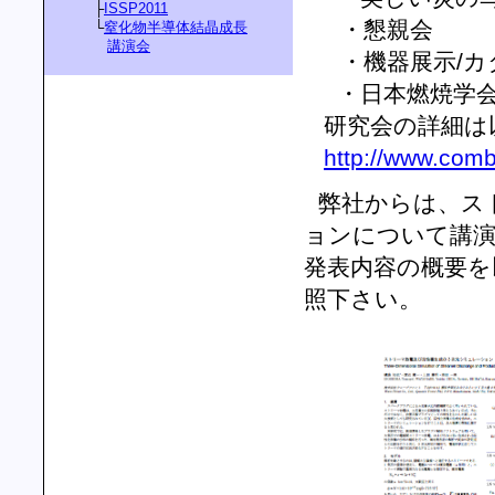
├
ISSP2011
・懇親会
└
窒化物半導体結晶成長
講演会
・機器展示/カ
・日本燃焼学会
研究会の詳細は
http://www.comb
弊社からは、ス
ョンについて講
発表内容の概要を
照下さい。