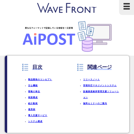
≡
目次
関連ページ
製品開発のコンセプト
リリースノート
主な機能
苦情対応マネジメントシステム
情報の単位
設備資産維持管理支援ソリューシ
画面構成
ョン
紹介動画
無料セミナーのご案内
適用例
導入支援サービス
システム構成