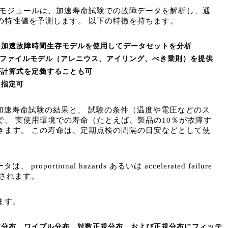
e Testing モジュールは、加速寿命試験での故障データを解析し、通
の特性値を予測します。 以下の特徴を持ちます。
は加速故障時間生存モデルを使用してデータセットを分析
ロファイルモデル（アレニウス、アイリング、べき乗則）を提供
が計算式を定義することも可
を指定可
、加速寿命試験の結果と、 試験の条件（温度や電圧などのス
で、 実使用環境での寿命（たとえば、製品の10％が故障す
きます。 この寿命は、定期点検の間隔の目安などとして使
roportional hazards あるいは accelerated failure
析されます。
ます。
数分布、ワイブル分布、対数正規分布、および正規分布にフィッテ